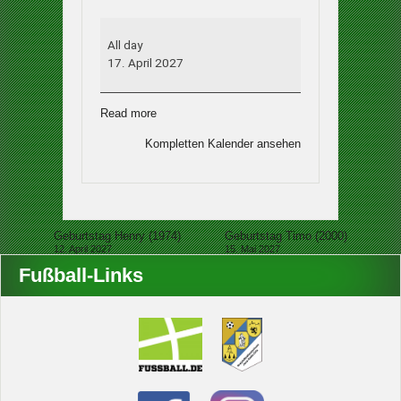
Geburtstag
Patrick
All day
(1991)
17. April 2027
Read more
Kompletten Kalender ansehen
Beitragsnavigation
Geburtstag Henry (1974)
Geburtstag Timo (2000)
12. April 2027
15. Mai 2027
Fußball-Links