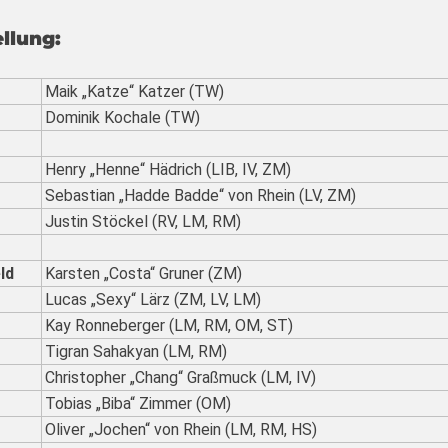
llung:
Maik „Katze“ Katzer (TW)
Dominik Kochale (TW)
Henry „Henne“ Hädrich (LIB, IV, ZM)
Sebastian „Hadde Badde“ von Rhein (LV, ZM)
Justin Stöckel (RV, LM, RM)
ld
Karsten „Costa“ Gruner (ZM)
Lucas „Sexy“ Lärz (ZM, LV, LM)
Kay Ronneberger (LM, RM, OM, ST)
Tigran Sahakyan (LM, RM)
Christopher „Chang“ Graßmuck (LM, IV)
Tobias „Biba“ Zimmer (OM)
Oliver „Jochen“ von Rhein (LM, RM, HS)