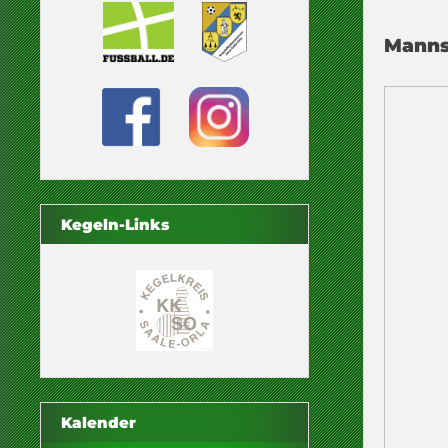
Manns
Kegeln-Links
Kalender