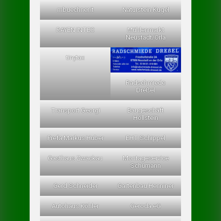
mbuechner.it
Naturstein Kugel
RAYEN INTEC
Mühlenmarkt
Neustadt/Orla
tinytax
Radschmiede
Dreßel
Transport Georgi
Baugeschäft
Hollstein
Prefa Markus Huber
EHT Schippel
Gasthaus Zwackau
Montageservice
Schumann
Gerd Schneider
Gartenbau Henniner
Autohaus Köhler
Geroda eG