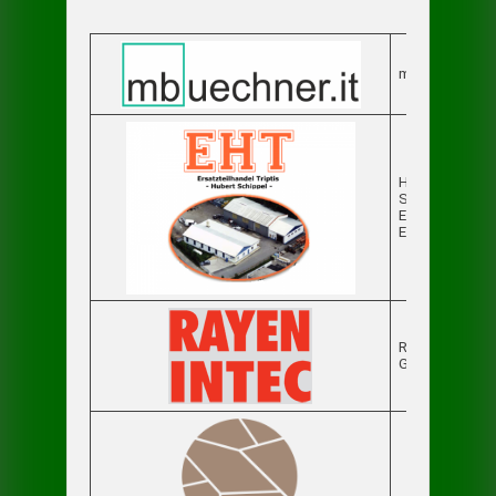
mbuechner.it
Hubert
Schippel
Ersatzteilhand
EHT e.K.
RAYEN INTEC
GmbH