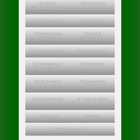
Oorlataler
ACS Hartmann
Getränkevertrieb
Bauservice Michel
Elektro Beetz
Kreissparkasse
Ringhotel
Saale-Orla
Schlossberg
bft Berrang & Sohn
Küchen Meinhardt
Holzeinschlag &
Elke Rasehorn
Rückung Schmidt
Sport & Mode
Werbeservice
Rothe
Härcher
Daniel Graßmuck
G. Friese & Sohn
GmbH
LPG Geroda
APV Solar
FBG Ottmannsdorf