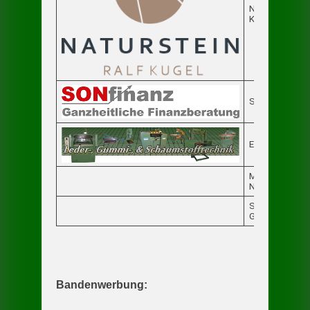
Naturstein
Kugel
SONfinanz
Elke Rasehorn
MÜHLENMAR
Neustadt Orla
Schopf Hygie
GmbH & Co. K
Bandenwerbung: