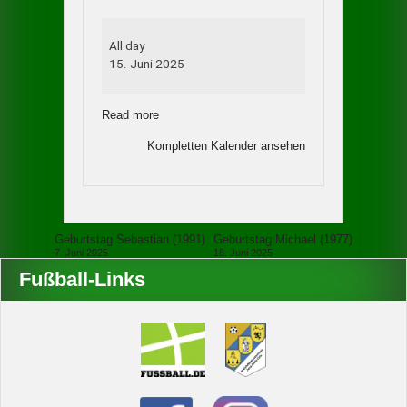
Geburtstag
Max
All day
(1997)
15. Juni 2025
Read more
Kompletten Kalender ansehen
Beitragsnavigation
Geburtstag Sebastian (1991)
Geburtstag Michael (1977)
7. Juni 2025
18. Juni 2025
Fußball-Links