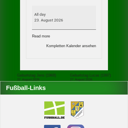
Geburtstag
Enrico
All day
(1988)
23. August 2026
Read more
Kompletten Kalender ansehen
Beitragsnavigation
Geburtstag Jens (1968)
Geburtstag Lucas (1997)
22. August 2026
27. August 2026
Fußball-Links