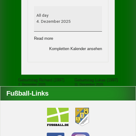
Geburstag
Marcel
All day
(1982)
4. Dezember 2025
Read more
Kompletten Kalender ansehen
Beitragsnavigation
Geburtstag Richard (1997)
Geburtstag Lukas (1997)
2. Dezember 2025
11. Dezember 2025
Fußball-Links