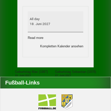
Geburtstag
Michael
All day
(1977)
18. Juni 2027
Read more
Kompletten Kalender ansehen
Beitragsnavigation
Geburtstag Max (1997)
Geburtstag Sebastian (1978)
15. Juni 2027
27. Juni 2027
Fußball-Links